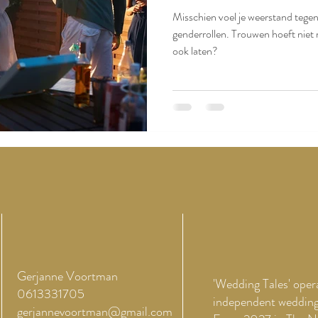
Misschien voel je weerstand tegen
genderrollen. Trouwen hoeft niet
ook laten?
Gerjanne Voortman
'Wedding Tales' oper
0613331705
independent wedding 
gerjannevoortman@gmail.com