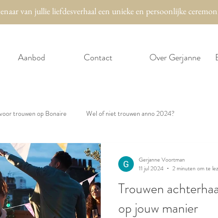
tenaar van jullie liefdesverhaal een unieke en persoonlijke c
Aanbod
Contact
Over Gerjanne
 voor trouwen op Bonaire
Wel of niet trouwen anno 2024?
Gerjanne Voortman
11 jul 2024
2 minuten om te le
Trouwen achterhaal
op jouw manier