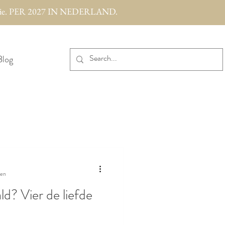
eremonie. PER 2027 IN NEDERLAND.
Blog
zen
d? Vier de liefde