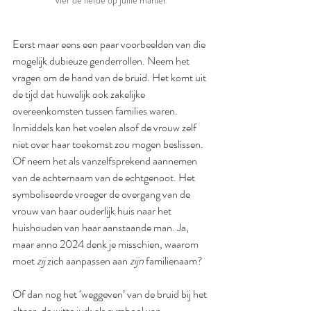
vier de liefde op jullie manier
Eerst maar eens een paar voorbeelden van die 
mogelijk dubieuze genderrollen. Neem het 
vragen om de hand van de bruid. Het komt uit 
de tijd dat huwelijk ook zakelijke 
overeenkomsten tussen families waren. 
Inmiddels kan het voelen alsof de vrouw zelf 
niet over haar toekomst zou mogen beslissen. 
Of neem het als vanzelfsprekend aannemen 
van de achternaam van de echtgenoot. Het 
symboliseerde vroeger de overgang van de 
vrouw van haar ouderlijk huis naar het 
huishouden van haar aanstaande man. Ja, 
maar anno 2024 denk je misschien, waarom 
moet 
zij 
zich aanpassen aan 
zijn
 familienaam?
Of dan nog het ‘weggeven’ van de bruid bij het 
altaar, de witte jurk als symbool van 