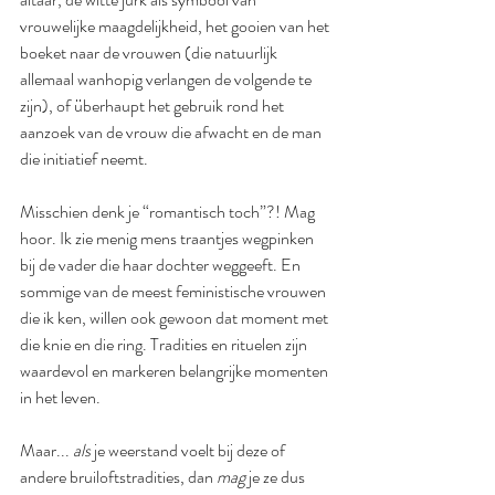
vrouwelijke maagdelijkheid, het gooien van het 
boeket naar de vrouwen (die natuurlijk 
allemaal wanhopig verlangen de volgende te 
zijn), of überhaupt het gebruik rond het 
aanzoek van de vrouw die afwacht en de man 
die initiatief neemt. 
Misschien denk je “romantisch toch”?! Mag 
hoor. Ik zie menig mens traantjes wegpinken 
bij de vader die haar dochter weggeeft. En 
sommige van de meest feministische vrouwen 
die ik ken, willen ook gewoon dat moment met 
die knie en die ring. Tradities en rituelen zijn 
waardevol en markeren belangrijke momenten 
in het leven.
Maar... 
als
 je weerstand voelt bij deze of 
andere bruiloftstradities, dan 
mag
 je ze dus 